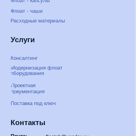
Поставка под ключ
Контакты
Почта:
floateh@yandex.ru
Телефон:
+7 913 955 86 58
Telegram:
@float-tech
Реквизиты
организации
ООО Самудра
ИНН 5401993757
ОГРН 1195476046501
Адрес производства