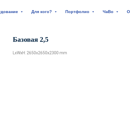
удование
Для кого?
Портфолио
ЧаВо
О
Базовая 2,5
LxWxH: 2650x2650x2300 mm