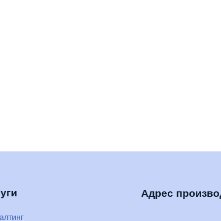
Адрес производства
ия флоат
ия
документация
од ключ