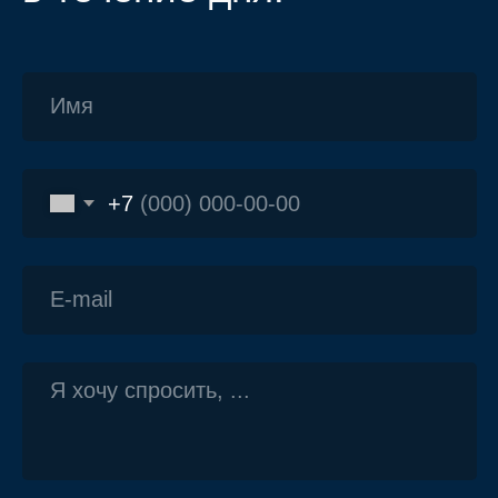
Модернизация флоат
оборудования
Проектная
документация
Поставка под ключ
Контакты
Почта:
floateh@yandex.ru
Телефон:
+7 913 955 86 58
Telegram:
@float-tech
Реквизиты
организации
ООО Самудра
ИНН 5401993757