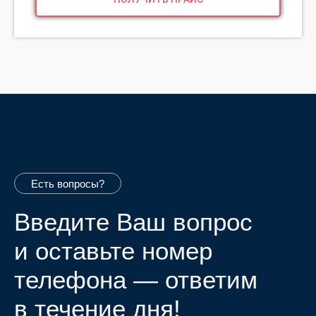
Флоат - оборудование
Флоат - камеры
Флоат - капсулы
Флоат - чаши
Расходные материалы
Услуги
Консалтинг